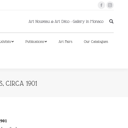
Facebook
Instagram
xhibits
Publications
Art Fairs
Our Catalogues
Art Nouveau & Art Déco - Gallery in Monaco
xhibits
Publications
Art Fairs
Our Catalogues
 CIRCA 1901
901