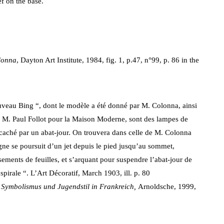
ef on the base.
lonna
, Dayton Art Institute, 1984, fig. 1, p.47, n°99, p. 86 in the
veau Bing “, dont le modèle a été donné par M. Colonna, ainsi
 M. Paul Follot pour la Maison Moderne, sont des lampes de
 caché par un abat-jour. On trouvera dans celle de M. Colonna
igne se poursuit d’un jet depuis le pied jusqu’au sommet,
ements de feuilles, et s’arquant pour suspendre l’abat-jour de
spirale “. L’Art Décoratif, March 1903, ill. p. 80
Symbolismus und Jugendstil in Frankreich,
Arnoldsche, 1999,