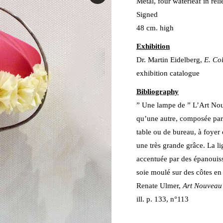
Metal, four waterleaf in reli
Signed
48 cm. high
Exhibition
Dr. Martin Eidelberg,
E. Co
exhibition catalogue
Bibliography
” Une lampe de ” L’Art Nou
qu’une autre, composée par
table ou de bureau, à foyer
une très grande grâce. La l
accentuée par des épanouiss
soie moulé sur des côtes en 
Renate Ulmer,
Art Nouveau 
ill. p. 133, n°113