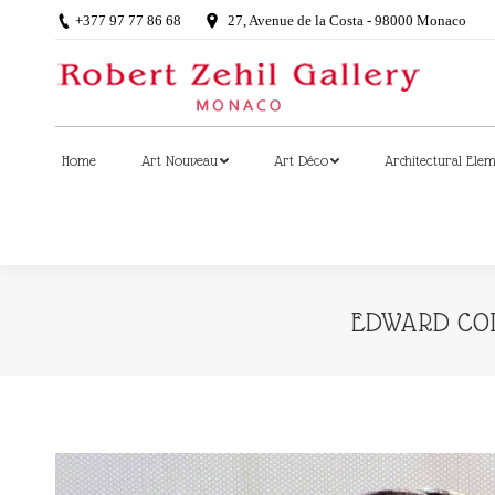
+377 97 77 86 68
27, Avenue de la Costa - 98000 Monaco
Home
Art Nouveau
Art Déco
Architectural Ele
Home
Art Nouveau
Art Déco
Architectural Ele
EDWARD COL