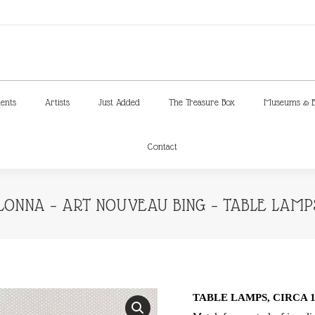
ments
Artists
Just Added
The Treasure Box
Museums & E
Contact
ments
Artists
Just Added
The Treasure Box
Museums & E
Contact
ONNA – ART NOUVEAU BING – TABLE LAMPS,
TABLE LAMPS, CIRCA 1