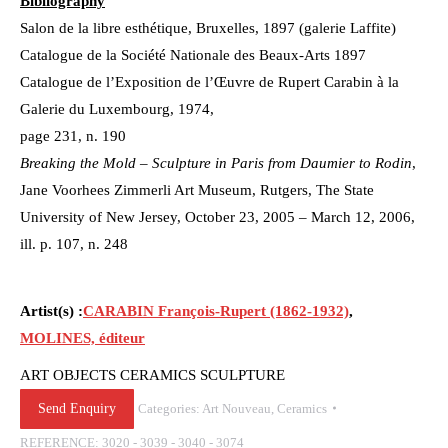
Bibliography
Salon de la libre esthétique, Bruxelles, 1897 (galerie Laffite)
Catalogue de la Société Nationale des Beaux-Arts 1897
Catalogue de l’Exposition de l’Œuvre de Rupert Carabin à la
Galerie du Luxembourg, 1974,
page 231, n. 190
Breaking the Mold – Sculpture in Paris from Daumier to Rodin
,
Jane Voorhees Zimmerli Art Museum, Rutgers, The State
University of New Jersey, October 23, 2005 – March 12, 2006,
ill. p. 107, n. 248
Artist(s) :
CARABIN François-Rupert (1862-1932)
,
MOLINES, éditeur
ART OBJECTS CERAMICS SCULPTURE
Send Enquiry
Categories:
Art Nouveau
,
Ceramics
REFERENCE:
3020 - 3039 - 3040 - 3074