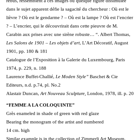
rebus, ressemblent à ces images où quelque figure dissimulée
dans le sujet apparent défie la sagacité du chercheur : Où est le
lièvre ? Où est le gendarme ? – Où est la lampe ? Où est l’encrier
? – L’encrier, qui le découvrirait dans cette pieuvre de M.
Carabin aux prises avec une sirène robuste… “. Albert Thomas,
Les Salons de 1901 – Les objets d’art
, L’Art Décoratif, August
1901, pp. 180 & 181
Catalogue de l’Exposition à la Galerie du Luxembourg, Paris
1974, p. 229, n. 188
Laurence Buffet-Challié,
Le Moden Style”
Baschet & Cie
Editeurs, n.d. p.74, pl. No.2
Alastair Duncan,
Art Nouveau Sculpture,
London, 1978, ill. p. 20
“FEMME A LA COLOQUINTE”
Grès enameled in shade of green with red glaze
Bearing the monogram of the artist and numbered
14 cm. high
Similar example is in the collection of Zimmerli Art Museum,